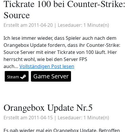
Tickrate 100 bei Counter-Strike:
Source
Erstellt am
2011-04-20
| Lesedauer:
1
Minute(n)
Ich lese immer wieder, dass Spieler auch nach dem
Orangebox Update fordern, dass ihr Counter-Strike:
Source Server mit einer Tickrate von 100 läuft. Hier
herrscht wohl, wie bei den Server FPS
auch…
Vollständigen Post lesen
Game Server
Steam
Orangebox Update Nr.5
Erstellt am
2011-04-15
| Lesedauer:
1
Minute(n)
Es gab wieder mal ein Orangebox Update. Betroffen