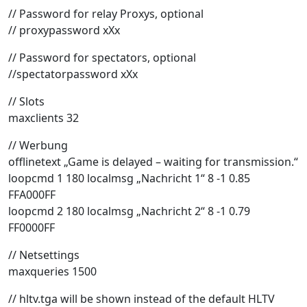
// Password for relay Proxys, optional
// proxypassword xXx
// Password for spectators, optional
//spectatorpassword xXx
// Slots
maxclients 32
// Werbung
offlinetext „Game is delayed – waiting for transmission.“
loopcmd 1 180 localmsg „Nachricht 1“ 8 -1 0.85
FFA000FF
loopcmd 2 180 localmsg „Nachricht 2“ 8 -1 0.79
FF0000FF
// Netsettings
maxqueries 1500
// hltv.tga will be shown instead of the default HLTV