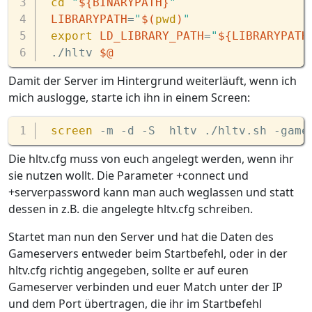
cd
"
${BINARYPATH}
"
LIBRARYPATH
=
"
$(
pwd
)
"
export
LD_LIBRARY_PATH
=
"
${LIBRARYPATH
./hltv 
$@
Damit der Server im Hintergrund weiterläuft, wenn ich
mich auslogge, starte ich ihn in einem Screen:
screen
 -m -d -S  hltv ./hltv.sh -game
Die hltv.cfg muss von euch angelegt werden, wenn ihr
sie nutzen wollt. Die Parameter +connect und
+serverpassword kann man auch weglassen und statt
dessen in z.B. die angelegte hltv.cfg schreiben.
Startet man nun den Server und hat die Daten des
Gameservers entweder beim Startbefehl, oder in der
hltv.cfg richtig angegeben, sollte er auf euren
Gameserver verbinden und euer Match unter der IP
und dem Port übertragen, die ihr im Startbefehl