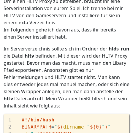
Um einen HLTV Proxy zu betreiben, braucht ihr eine
Serverinstallation von eurem Spiel. Ich trenne bei mir
HLTV von den Gameservern und installiere für sie in
einem exta Verzeichnis.
Im Folgenden gehe ich davon aus, dass ihr bereits
einen Server installiert habt.
Im Serververzeichnis sollte sich im Ordner der
hlds_run
die Datei
hltv
befinden. Mit dieser wird der HLTV Proxy
gestartet. Bevor man das macht, muss man den Libary
Pfad exportieren. Ansonsten gibt es nur
Fehlermeldungen und HLTV startet nicht. Man kann
dies entweder jedes mal manuel machen, oder sich eine
kleinen Wrapper anlegen, den man dann anstelle der
hltv
Datei aufruft. Mein Wrapper heißt hltv.sh und sein
Inhalt sieht wie folgt aus:
#!/bin/bash
BINARYPATH
=
"
$(
dirname
"
${0}
"
)
"